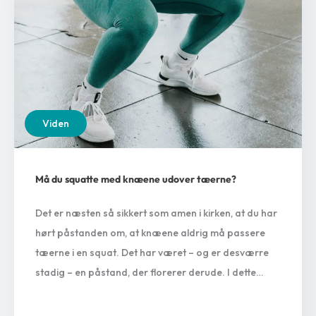
Viden
Må du squatte med knæene udover tæerne?
Det er næsten så sikkert som amen i kirken, at du har
hørt påstanden om, at knæene aldrig må passere
tæerne i en squat. Det har været – og er desværre
stadig – en påstand, der florerer derude. I dette
indlæg vil vi forsøge at give dig et lidt mere
nuanceret indblik i denne påstand,…