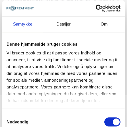
succesfulde behandlinger af for eksempel
kontormedarbejdere, vederlagsfrie patienter, motionister og
elitesportsudøvere har vi i dag mere end 20
Samtykke
Detaljer
Om
fysioterapiklinikker over hele landet.
Denne hjemmeside bruger cookies
Her arbejder mere end 200 højtuddannede fysioterapeuter
Vi bruger cookies til at tilpasse vores indhold og
hver dag hårdt for at give alle adgang til rigtig fysioterapi.
annoncer, til at vise dig funktioner til sociale medier og til
at analysere vores trafik. Vi deler også oplysninger om
LÆS MERE OM OS
din brug af vores hjemmeside med vores partnere inden
for sociale medier, annonceringspartnere og
analysepartnere. Vores partnere kan kombinere disse
data med andre oplysninger, du har givet dem, eller som
de har indsamlet fra din brug af deres tjenester.
Samtykkevalg
Nødvendig