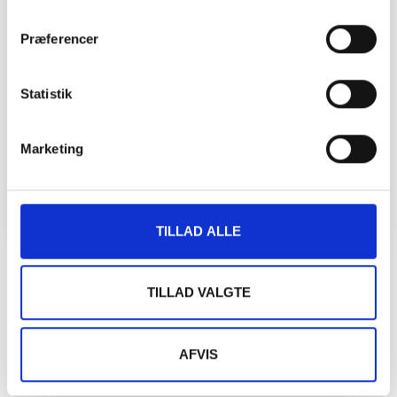
Præferencer
Statistik
Marketing
TILLAD ALLE
Hold dig opdateret med viden inden for fysioterapi
TILLAD VALGTE
Vores eksperter har skrevet en masse artikler med brugbar
viden inden for fysioterapiens verden. Du kan læse alle disse
AFVIS
artikler gratis her på siden.