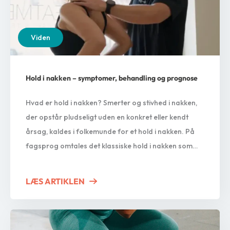
Viden
Hold i nakken – symptomer, behandling og prognose
Hvad er hold i nakken? Smerter og stivhed i nakken,
der opstår pludseligt uden en konkret eller kendt
årsag, kaldes i folkemunde for et hold i nakken. På
fagsprog omtales det klassiske hold i nakken som
nonspecifikke nakkesmerter. Med andre ord så kan
man ikke forklare præcist, hvorfor et hold i nakken
LÆS ARTIKLEN
ABOUT HOLD I NAKKEN – SYMPTOM
opstår, da man…