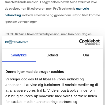
smertestillende medicin. I begyndelsen havde Sune svært at lave
de øvelser, han fik udleveret, men ProTreatments
manuelle
behandling
lindrede smerterne og gjorde ham i stand til at komme
igennem udtrapningen.
I 2020 fik Sune tilkendt førtidspension, men han har i dag en
hverdag med overskud og plads til at rejse. Hans tilstand svinger
stadig, men den
manuelle behandling
, han fortsat får hos
ProTreatment, er altafgørende for hans funktionsevne.
Samtykke
Detaljer
Om
Denne hjemmeside bruger cookies
Vi bruger cookies til at tilpasse vores indhold og
annoncer, til at vise dig funktioner til sociale medier og til
at analysere vores trafik. Vi deler også oplysninger om
din brug af vores hjemmeside med vores partnere inden
Se flere patienthistorier
for sociale medier, annonceringspartnere og