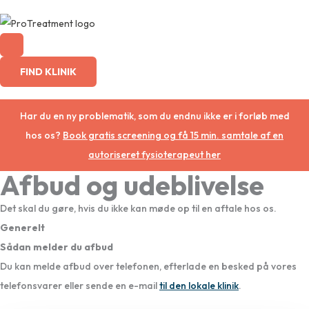
Gå
til
indholdet
FIND KLINIK
Har du en ny problematik, som du endnu ikke er i forløb med
hos os?
Book gratis screening og få 15 min. samtale af en
autoriseret fysioterapeut her
Afbud og udeblivelse
Det skal du gøre, hvis du ikke kan møde op til en aftale hos os.
Generelt
Sådan melder du afbud
Du kan melde afbud over telefonen, efterlade en besked på vores
telefonsvarer eller sende en e-mail
til den lokale klinik
.