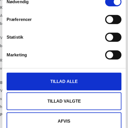
Nødvendig
Klinikken i Dragør
Afbud skal meddeles klinikken senest kl. 24. dagen før din
Præferencer
behandling.
Statistik
Vær opmærksom på, at der ved udeblivelse eller forsinket afbud til
behandling eller holdtræning beregnes et gebyr på 300,00 kr.
Marketing
Rettidigt afbud til behandling eller holdtræning skal ske på telefon,
ved besked på telefonsvarer eller pr. e-mail.
TILLAD ALLE
BEMÆRK!
Ved afbud skal der altid lægges en telefonsvarerbesked eller
sendes en mail, hvis ikke du får personlig kontakt ved telefonisk
TILLAD VALGTE
henvendelse.
ProTreatment
AFVIS
Afbud og udeblivelse