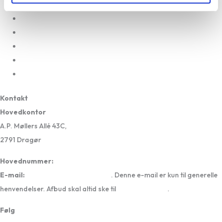
Karriere
Ledige job hos ProTreatment
Privatlivspolitik og cookies
Selskabsinformation
ProHealth App
En del af Sundhedsgruppen Danmark
Kontakt
Hovedkontor
A.P. Møllers Allé 43C,
2791 Dragør
Hovednummer:
72 51 00 00
E-mail:
kontakt@protreatment.dk
. Denne e-mail er kun til generelle
henvendelser. Afbud skal altid ske til
den lokale klinik
.
Følg