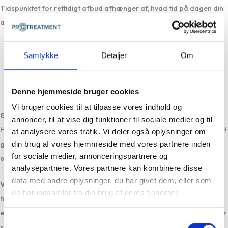
Tidspunktet for rettidigt afbud afhænger af, hvad tid på dagen din
aftale er:
Afbud til en aftale før kl. 12
Samtykke
Detaljer
Om
Kontakt klinikken senest kl. 18 dagen før.
Afbud til en aftale efter kl. 12
Kontakt klinikken senest kl. 9 samme dag.
Denne hjemmeside bruger cookies
Vi bruger cookies til at tilpasse vores indhold og
Gebyr ved for sent afbud eller udeblivelse
annoncer, til at vise dig funktioner til sociale medier og til
Hvis du melder afbud for sent eller udebliver, vil du blive opkrævet et
at analysere vores trafik. Vi deler også oplysninger om
din brug af vores hjemmeside med vores partnere inden
gebyr. For individuel behandling er gebyret 327,12 kr. (priser fra
for sociale medier, annonceringspartnere og
oktober 2024), og for holdtræning er det 50 kr.
analysepartnere. Vores partnere kan kombinere disse
data med andre oplysninger, du har givet dem, eller som
Vigtigt at huske!
Hvis du ikke får fat i os personligt ved telefonisk
de har indsamlet fra din brug af deres tjenester.
henvendelse, skal du altid efterlade en besked på telefonsvareren
eller sende en e-mail til
den lokale klinik
. Det sikrer, at dit afbud bliver
Samtykkevalg
registreret.