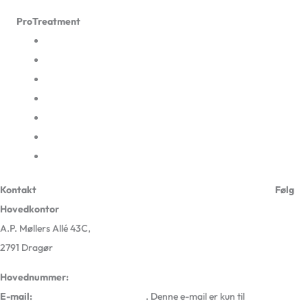
ProTreatment
Afbud og udeblivelse
Karriere
Ledige job hos ProTreatment
Privatlivspolitik og cookies
Selskabsinformation
ProHealth App
En del af Sundhedsgruppen Danmark
Kontakt
Følg
Hovedkontor
A.P. Møllers Allé 43C,
2791 Dragør
Hovednummer:
72 51 00 00
E-mail:
kontakt@protreatment.dk
. Denne e-mail er kun til