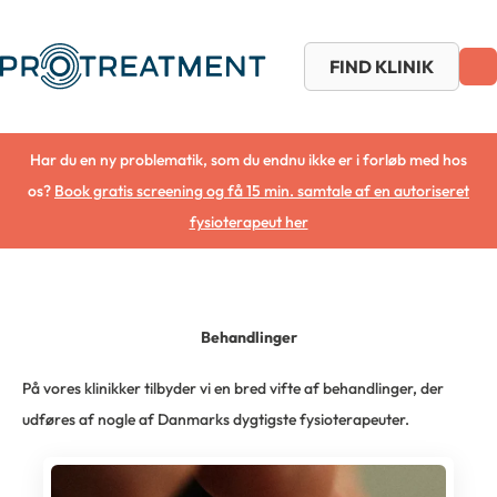
Gå
til
FIND KLINIK
indholdet
Har du en ny problematik, som du endnu ikke er i forløb med hos
os?
Book gratis screening og få 15 min. samtale af en autoriseret
fysioterapeut her
Behandlinger
På vores klinikker tilbyder vi en bred vifte af behandlinger, der
udføres af nogle af Danmarks dygtigste fysioterapeuter.