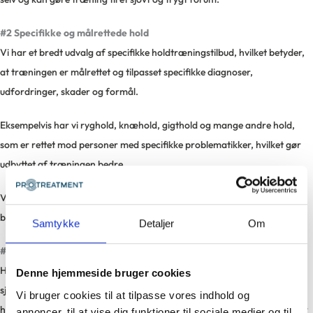
#2 Specifikke og målrettede hold
Vi har et bredt udvalg af specifikke holdtræningstilbud, hvilket betyder,
at træningen er målrettet og tilpasset specifikke diagnoser,
udfordringer, skader og formål.
Eksempelvis har vi ryghold, knæhold, gigthold og mange andre hold,
som er rettet mod personer med specifikke problematikker, hvilket gør
udbyttet af træningen bedre.
Vi har også mere generaliserede hold, der henvender sig til en lidt
bredere målgruppe. Og vi har helt sikkert også et hold for dig!
Samtykke
Detaljer
Om
#3 Det sociale samvær
Holdtræning giver noget socialt samvær og glæde. Det gør det endnu
Denne hjemmeside bruger cookies
sjovere at træne, når det bliver til en fælles aktivitet. Man kan støtte og
Vi bruger cookies til at tilpasse vores indhold og
hjælpe hinanden med at holde motivation oppe – også på de dage, hvor
annoncer, til at vise dig funktioner til sociale medier og til