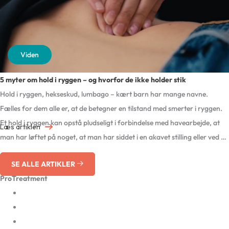
Viden
5 myter om hold i ryggen – og hvorfor de ikke holder stik
Hold i ryggen, hekseskud, lumbago – kært barn har mange navne.
Fælles for dem alle er, at de betegner en tilstand med smerter i ryggen.
Et hold i ryggen kan opstå pludseligt i forbindelse med havearbejde, at
about
Læs artiklen
man har løftet på noget, at man har siddet i en akavet stilling eller ved en
5
helt fjerde […]
myter
SE ALLE ARTIKLER
om
ProTreatment
hold
Afbud og udeblivelse
i
Karriere
ryggen
Ledige job hos ProTreatment
–