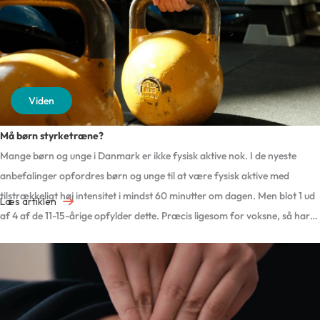
Viden
Må børn styrketræne?
Mange børn og unge i Danmark er ikke fysisk aktive nok. I de nyeste
anbefalinger opfordres børn og unge til at være fysisk aktive med
tilstrækkeligt høj intensitet i mindst 60 minutter om dagen. Men blot 1 ud
about
Læs artiklen
af 4 af de 11-15-årige opfylder dette. Præcis ligesom for voksne, så har
Må
en fysisk aktiv livsstil […]
børn
styrketræne?