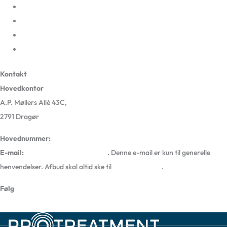
Privatlivspolitik og cookies
og
Selskabsinformation
hvorfor
ProHealth App
de
En del af Sundhedsgruppen Danmark
ikke
holder
Kontakt
stik
Hovedkontor
A.P. Møllers Allé 43C,
2791 Dragør
Hovednummer:
72 51 00 00
E-mail:
kontakt@protreatment.dk
. Denne e-mail er kun til generelle
henvendelser. Afbud skal altid ske til
den lokale klinik
.
Følg