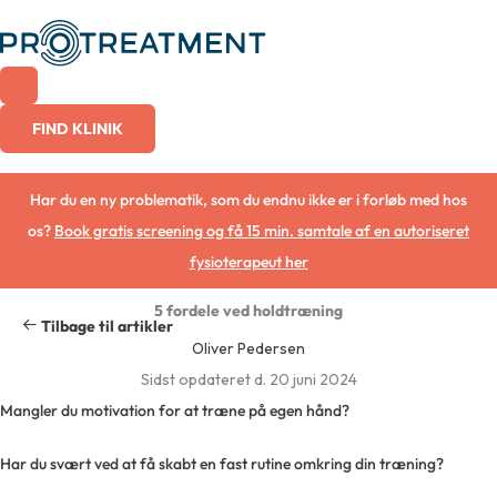
Gå
til
indholdet
FIND KLINIK
Har du en ny problematik, som du endnu ikke er i forløb med hos
os?
Book gratis screening og få 15 min. samtale af en autoriseret
fysioterapeut her
5 fordele ved holdtræning
Tilbage til artikler
Oliver Pedersen
Sidst opdateret d. 20 juni 2024
Mangler du motivation for at træne på egen hånd?
Har du svært ved at få skabt en fast rutine omkring din træning?