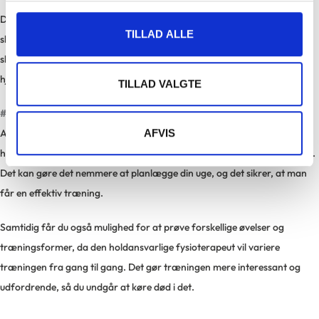
Da det er fysioterapeuten, der planlægger og instruerer træningen,
TILLAD ALLE
slipper du for at tænke på, hvilke øvelser du skal lave, hvor mange du
skal lave og hvordan du skal udføre dem. Du kan blot møde op, slå
hjernen fra og have fuldt fokus på det, du er kommet for – at træne.
TILLAD VALGTE
#5 Struktur og variation
At gå til holdtræning kan bidrage til, at du får skabt en fast rutine, da
AFVIS
holdtræningen følger en fast tidsplan og ligger på fastlagte tidspunkter.
Det kan gøre det nemmere at planlægge din uge, og det sikrer, at man
får en effektiv træning.
Samtidig får du også mulighed for at prøve forskellige øvelser og
træningsformer, da den holdansvarlige fysioterapeut vil variere
træningen fra gang til gang. Det gør træningen mere interessant og
udfordrende, så du undgår at køre død i det.