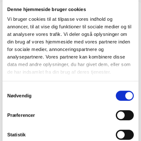
Denne hjemmeside bruger cookies
Herlev
Vi bruger cookies til at tilpasse vores indhold og
Tlf.:
41 66 66 84
annoncer, til at vise dig funktioner til sociale medier og til
Mail:
herlev@protreatment.dk
at analysere vores trafik. Vi deler også oplysninger om
din brug af vores hjemmeside med vores partnere inden
Behandlingsformer
for sociale medier, annonceringspartnere og
analysepartnere. Vores partnere kan kombinere disse
Hjemmebehandling
Genoptræning
Fysioterapi
data med andre oplysninger, du har givet dem, eller som
Akupunktur
Holdtræning
Idrætsterapi
de har indsamlet fra din brug af deres tjenester.
Akut fysioterapi
Babyfysioterapi
Børnefysioterapi
Cupping
Efterfødsel
Fysioterapi til gravide
Samtykkevalg
Fysioterapi uden henvisning
Løbestilsanalyse
Nødvendig
Manuel behandling
Massage
Muskuloskeletal fysioterapi
Neurologisk fysioterapi
Vederlagsfri fysioterapi
GLA:D
Præferencer
Statistik
SE KLINIK