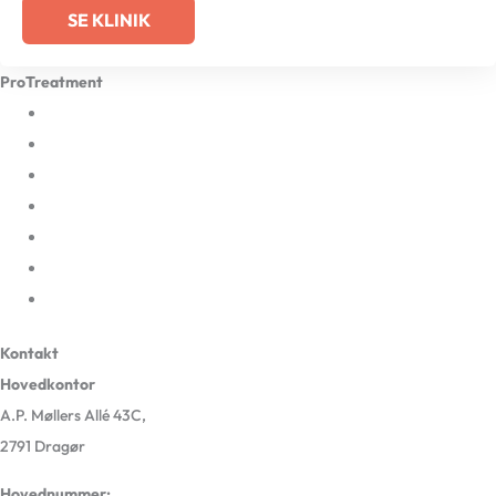
SE KLINIK
ProTreatment
Afbud og udeblivelse
Karriere
Ledige job hos ProTreatment
Privatlivspolitik og cookies
Selskabsinformation
ProHealth App
En del af Sundhedsgruppen Danmark
Kontakt
Hovedkontor
A.P. Møllers Allé 43C,
2791 Dragør
Hovednummer:
72 51 00 00