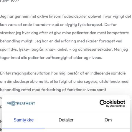
Født: 1997
Jeg har gennem mit aktive liv som fodboldspiller oplevet, hvor vigtigt det
kan være at ende i hænderne på en dygtig fysioterapeut. Derfor
stræber jeg hver dag efter at give mine patienter den mest kompetente
behandling muligt. Jeg har en del erfaring med skader forsaget ved
sport dvs. lyske-, baglår, knæ-, ankel, – og achillesseneskader. Men jeg
tager imod alle patienter uafhængigt af alder og niveau.
En førstegangskonsultation hos mig, består af en indledende samtale
om din skadesproblematik, efterfulgt af undersøgelse, afsluttende med
behandling rettet mod forbedring af funktionsniveau samt
smertereducering. Herefter laver vi sammen en plan målrettet netop din
problematik.
Samtykke
Detaljer
Om
Når jeg ikke er på klinikken, kan du finde mig på fodboldbanen.
Klinikker jeg arbejder på