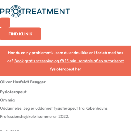
Gå
til
indholdet
FIND KLINIK
Har du en ny problematik, som du endnu ikke er i forløb med hos
os?
Book gratis screening og få 15 min. samtale af en autoriseret
fysioterapeut her
Oliver Hasfeldt Brøgger
Fysioterapeut
Om mig
Uddannelse: Jeg er uddannet fysioterapeut fra Københavns
Professionshøjskole i sommeren 2022.