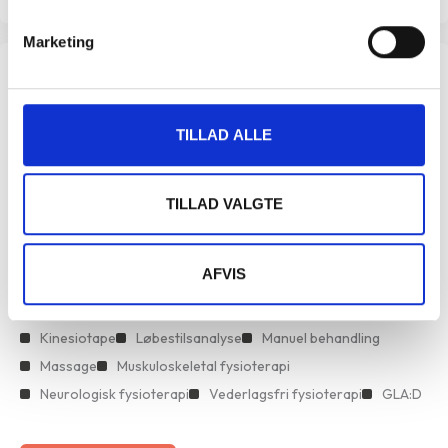
Marketing
Slangerup
Tlf.:
47 33 36 38
TILLAD ALLE
Mail:
slangerup@protreatment.dk
Behandlingsformer
TILLAD VALGTE
Hjemmebehandling
Fysioterapi
Genoptræning
Akupunktur
Holdtræning
Idrætsterapi
AFVIS
Akut fysioterapi
Behandling af kroniske smerter
Fysioterapi til gravide
Fysioterapi uden henvisning
Kinesiotape
Løbestilsanalyse
Manuel behandling
Massage
Muskuloskeletal fysioterapi
Neurologisk fysioterapi
Vederlagsfri fysioterapi
GLA:D