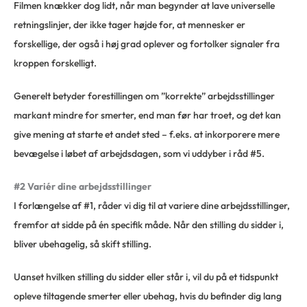
Filmen knækker dog lidt, når man begynder at lave universelle
retningslinjer, der ikke tager højde for, at mennesker er
forskellige, der også i høj grad oplever og fortolker signaler fra
kroppen forskelligt.
Generelt betyder forestillingen om ”korrekte” arbejdsstillinger
markant mindre for smerter, end man før har troet, og det kan
give mening at starte et andet sted – f.eks. at inkorporere mere
bevægelse i løbet af arbejdsdagen, som vi uddyber i råd #5.
#2 Variér dine arbejdsstillinger
I forlængelse af #1, råder vi dig til at variere dine arbejdsstillinger,
fremfor at sidde på én specifik måde. Når den stilling du sidder i,
bliver ubehagelig, så skift stilling.
Uanset hvilken stilling du sidder eller står i, vil du på et tidspunkt
opleve tiltagende smerter eller ubehag, hvis du befinder dig lang