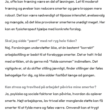
Ja, ofte kan træning være en del af løsningen. Let til moderat
træning og øvelser kan reducere smerter og gøre kroppen mere
robust. Det kan være nødvendigt at tilpasse intensitet, øvelsesvalg
og mængde, så det ikke provokerer smerterne unødigt meget. Her
kan en fysioterapeut hjælpe med konkrete forslag.
Skal jeg sidde “pænt” med ret ryg hele tiden?
Nej. Forskningen understøtter ikke, at én bestemt “korrekt”
arbejdsstilling er bedst til at forebygge smerter. Det er helt i tråd
med artiklen, at du gerne må “falde sammen” indimellem. Det
vigtigste er, at du skifter stilling jævnligt, finder stillinger der føles
behagelige for dig, og ikke sidder fastlåst længe ad gangen.
Kan stress og travlhed på arbejdet påvirke mine smerter?
Ja, psykiske og sociale faktorer kan påvirke, hvordan du oplever
smerte. Højt arbejdspres, lav trivsel eller manglende støtte kan få
smerter til at fylde mere og føles værre. Omvendt kan et trygt