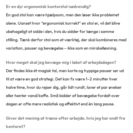
Er en dyr ergonomisk kontorstol nødvendig?
En god stol kan være hjælpsom, men den løser ikke problemet
alene. Uanset hvor “ergonomisk korrekt” en stol er, vil det blive
ubehageligt at sidde i den, hvis du sidder for længe i samme
stilling. Tænk derfor stol som et værktøj, der skal kombineres med
variation, pauser og bevægelse – ikke som en mirakelløsning.
Hvor meget skal jeg bevæge mig i løbet af arbejdsdagen?
Der findes ikke ét magisk tal, men korte og hyppige pauser ser ud
til at være en god strategi. Det kan fx være 1–2 minutter hver
halve time, hvor du rejser dig, går lidt rundt, laver et par øvelser
eller henter vand/kaffe. Små bidder af bevægelse fordelt over
dagen er ofte mere realistisk og effektivt end én lang pause.
Giver det mening at træne efter arbejde, hvis jeg har ondt fra
kontoret?