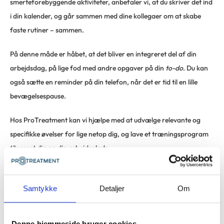
smerteforebyggende aktiviteter, anbefaler vi, at du skriver det ind
i din kalender, og går sammen med dine kollegaer om at skabe
faste rutiner – sammen.
På denne måde er håbet, at det bliver en integreret del af din
arbejdsdag, på lige fod med andre opgaver på din
to-do
. Du kan
også sætte en reminder på din telefon, når det er tid til en lille
bevægelsespause.
Hos ProTreatment kan vi hjælpe med at udvælge relevante og
specifikke øvelser for lige netop dig, og lave et træningsprogram
tilpasset dig og din arbejdsplads.
#6 Snak med dine kollegaer om dine smerter
At tale om smerter på arbejdspladsen kan være en vigtig nøgle til
Samtykke
Detaljer
Om
at forebygge og mindske dem. Psykiske, sociale og
følelsesmæssige faktorer spiller ofte en stor rolle for, hvordan vi
Denne hjemmeside bruger cookies