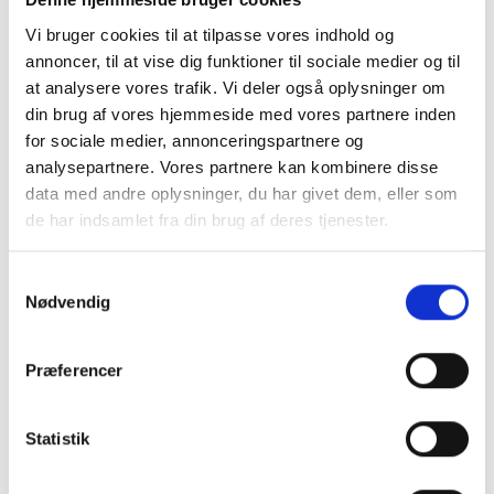
oplever smerter. Hvis arbejdspresset er højt, eller trivslen er lav,
Vi bruger cookies til at tilpasse vores indhold og
kan det måske forstærke smerterne. Omvendt kan et arbejdsmiljø
annoncer, til at vise dig funktioner til sociale medier og til
præget af tryghed og god trivsel bidrage til at smerter opleves
at analysere vores trafik. Vi deler også oplysninger om
som mindre begrænsende eller belastende.
din brug af vores hjemmeside med vores partnere inden
for sociale medier, annonceringspartnere og
At få støtte fra kollegaer, chefer eller ledere kan øge trygheden på
analysepartnere. Vores partnere kan kombinere disse
arbejdspladsen – og stærke og støttende relationer kan gøre en
data med andre oplysninger, du har givet dem, eller som
forskel for dine smerter, og hvor meget de fylder og begrænser
de har indsamlet fra din brug af deres tjenester.
dig i hverdagen.
Samtykkevalg
Ved at skabe en åben dialog om smerter på arbejdspladsen kan
Nødvendig
man styrke både det sociale sammenhold og den enkelte
medarbejders følelse af tryghed. Det handler om at give plads til,
Præferencer
at smerter bliver taget alvorligt.
Statistik
Hvordan kan en fysioterapeut hjælpe dig?