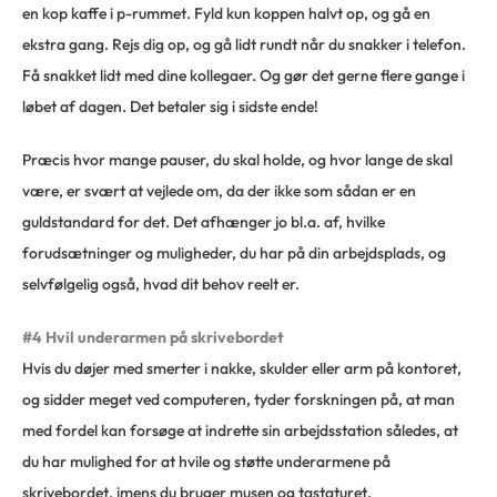
en kop kaffe i p-rummet. Fyld kun koppen halvt op, og gå en
ekstra gang. Rejs dig op, og gå lidt rundt når du snakker i telefon.
Få snakket lidt med dine kollegaer. Og gør det gerne flere gange i
løbet af dagen. Det betaler sig i sidste ende!
Præcis hvor mange pauser, du skal holde, og hvor lange de skal
være, er svært at vejlede om, da der ikke som sådan er en
guldstandard for det. Det afhænger jo bl.a. af, hvilke
forudsætninger og muligheder, du har på din arbejdsplads, og
selvfølgelig også, hvad dit behov reelt er.
#4 Hvil underarmen på skrivebordet
Hvis du døjer med smerter i nakke, skulder eller arm på kontoret,
og sidder meget ved computeren, tyder forskningen på, at man
med fordel kan forsøge at indrette sin arbejdsstation således, at
du har mulighed for at hvile og støtte underarmene på
skrivebordet, imens du bruger musen og tastaturet.