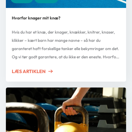
Hvorfor knager mit knæ?
Hvis du har et knæ, der knager, knækker, knitrer, knaser,
klikker – kært barn har mange navne – så har du
garanteret haft forskellige tanker elle bekymringer om det.
Og vi tør godt garantere, at du ikke er den eneste. Hvorfor
lyder mit knæ sådan? Er der noget galt? Slider jeg mine
LÆS ARTIKLEN
ABOUT HVORFOR KNAGER MIT KNÆ?
knæ op? Bør […]