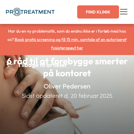
Gå
FIND KLINIK
til
indholdet
Har du en ny problematik, som du endnu ikke er i forløb med hos
os?
Book gratis screening og få 15 min. samtale af en autoriseret
fysioterapeut her
6 råd til at forebygge smerter
Tilbage til artikler
på kontoret
Oliver Pedersen
Sidst opdateret d. 20 februar 2025