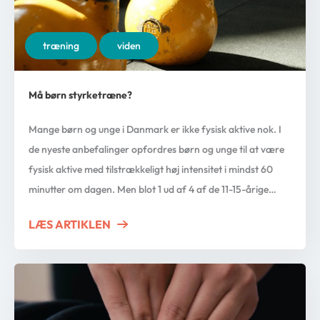
træning
viden
Må børn styrketræne?
Mange børn og unge i Danmark er ikke fysisk aktive nok. I
de nyeste anbefalinger opfordres børn og unge til at være
fysisk aktive med tilstrækkeligt høj intensitet i mindst 60
minutter om dagen. Men blot 1 ud af 4 af de 11-15-årige
opfylder dette. Præcis ligesom for voksne, så har en fysisk
LÆS ARTIKLEN
ABOUT MÅ BØRN STYRKETRÆNE?
aktiv livsstil […]