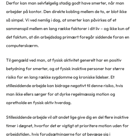
Derfor kan man selvfølgelig stadig godt have smerter, når man
arbejder på kontor. Den direkte kobling mellem de to, er blot ikke
så simpel. Vi ved nemlig i dag, at smerter kan påvirkes af et
sammenspil mellem en lang række faktorer i dit liv – og ikke kun af
det faktum, at din arbejdsdag primært foregår siddende foran en
computerskærm.
Til gengæld ved man, at fysisk aktivitet generelt har en positiv
betydning for smerter, og at fysisk inaktive personer har større
risiko for en lang række sygdomme og kroniske lidelser. Et
stillesiddende arbejde kan bidrage negativt til denne risiko, hvis
man ikke ellers sørger for at dyrke regelmæssig motion og
opretholde en fysisk aktiv hverdag.
Stillesiddende arbejde vil alt andet lige give dig en del flere inaktive
timer i døgnet, hvorfor det er vigtigt at prioritere motion uden for
arbejdstiden, hvis forudsætningerne for at bevæge sig i