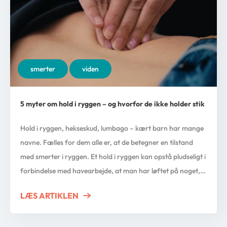
smerter
viden
5 myter om hold i ryggen – og hvorfor de ikke holder stik
Hold i ryggen, hekseskud, lumbago – kært barn har mange
navne. Fælles for dem alle er, at de betegner en tilstand
med smerter i ryggen. Et hold i ryggen kan opstå pludseligt i
forbindelse med havearbejde, at man har løftet på noget,
at man har siddet i en akavet stilling eller ved en helt fjerde
LÆS ARTIKLEN
ABOUT 5 MYTER OM HOLD I RYGGEN –
[…]