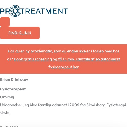
Gå
til
indholdet
FIND KLINIK
Har du en ny problematik, som du endnu ikke er i forløb med hos
os?
Book gratis screening og få 15 min. samtale af en autoriseret
fysioterapeut her
Brian Klintskov
Fysioterapeut
Om mig
Uddannelse: Jeg blev færdiguddannet i 2006 fra Skodsborg Fysioterapi
skole.