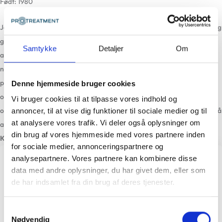
Født: 1980
Jeg føler en stor tilfredsstillelse ved at kunne hjælpe andre mennesker og
gøre en forskel i deres hverdag. På klinikken beskæftiger jeg mig med
Samtykke
Detaljer
Om
alle typer af patienter, men jeg har en stor passion indenfor for det
neurologiske felt og i særdeleshed med træning af sclerose- og
parkinsonpatienter, hvor jeg har mange års erfaring. Jeg behandler
Denne hjemmeside bruger cookies
også en del patienter med hofteproblematikker både opererede og ikke
Vi bruger cookies til at tilpasse vores indhold og
opererede patienter. I min fritid er jeg meget aktiv og bruger en del tid på
annoncer, til at vise dig funktioner til sociale medier og til
at analysere vores trafik. Vi deler også oplysninger om
at cykle.
din brug af vores hjemmeside med vores partnere inden
Klinikker jeg arbejder på
for sociale medier, annonceringspartnere og
analysepartnere. Vores partnere kan kombinere disse
Ballerup
data med andre oplysninger, du har givet dem, eller som
Tlf.:
44 65 17 00
de har indsamlet fra din brug af deres tjenester.
Mail:
ballerup@protreatment.dk
Samtykkevalg
Behandlingsformer
Nødvendig