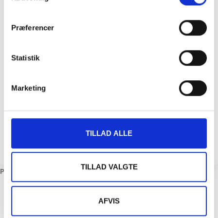
Genoptræning
Holdtræning
Hjemmebehandling
Fysioterapi
Akupunktur
Idrætsterapi
Akut fysioterapi
Præferencer
Efterfødsel
Behandling af kroniske smerter
Fysioterapi til gravide
Fysioterapi uden henvisning
Statistik
Kinesiotape
Løbestilsanalyse
Manipulation
Manuel behandling
Massage
Muskuloskeletal fysioterapi
Marketing
Neurologisk fysioterapi
Vederlagsfri fysioterapi
GynObs
GLA:D
TILLAD ALLE
SE KLINIK
TILLAD VALGTE
ProTreatment
Afbud og udeblivelse
Karriere
AFVIS
Ledige job hos ProTreatment