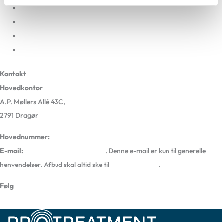
Privatlivspolitik og cookies
Selskabsinformation
ProHealth App
En del af Sundhedsgruppen Danmark
Kontakt
Hovedkontor
A.P. Møllers Allé 43C,
2791 Dragør
Hovednummer:
72 51 00 00
E-mail:
kontakt@protreatment.dk
. Denne e-mail er kun til generelle
henvendelser. Afbud skal altid ske til
den lokale klinik
.
Følg